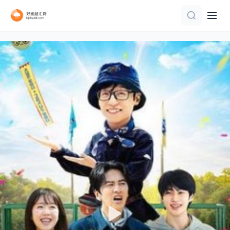
第3期
第4集
更新第32集
更新至20260808期
第5集完结
第7集
已完结
完结
第7集完结
第10期