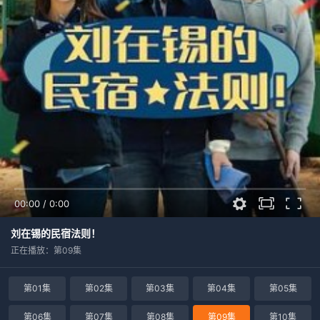
00:00
/
0:00
刘在锡的民宿法则！
正在播放：第09集
第01集
第02集
第03集
第04集
第05集
第06集
第07集
第08集
第09集
第10集