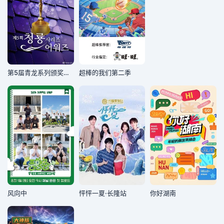
第5届青龙系列颁奖典礼
超棒的我们第二季
风向中
怦怦一夏·长隆站
你好湖南​