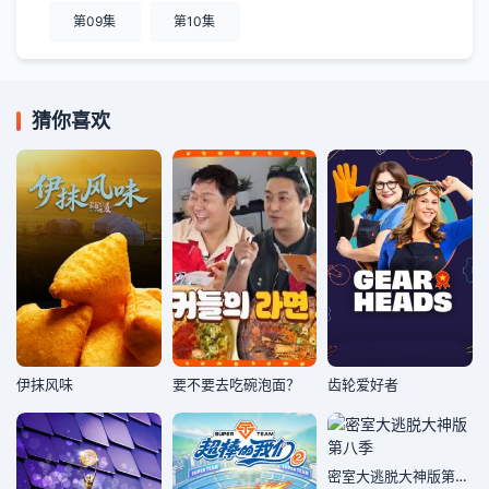
第09集
第10集
猜你喜欢
伊抹风味
要不要去吃碗泡面？
齿轮爱好者
密室大逃脱大神版第八季