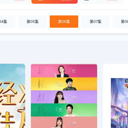
04集
第05集
第06集
第07集
第0