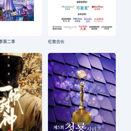
季第二季
伦敦合伙