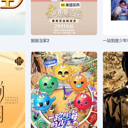
姐姐当家2
一站到底少年