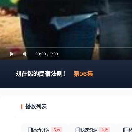
00:00
/
0:00
刘在锡的民宿法则！
第06集
播放列表
高清资源
快速资源
失败
失败