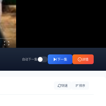
自动下一集
下一集
详情
测速
排序