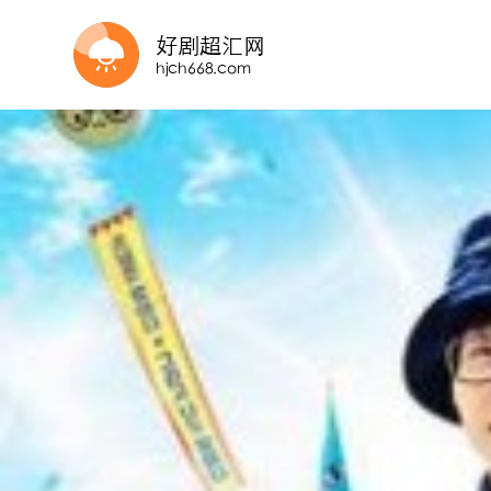
第6集 王凯沐的故事
第12期
第10期完结
第100集完结
更新至20260805期下
更新至2026桃你喜欢IP互动嘉年华 田曦薇胡一天连线力推《天才，女友》
第10期完结
更新至05集
第2期
第5集完结