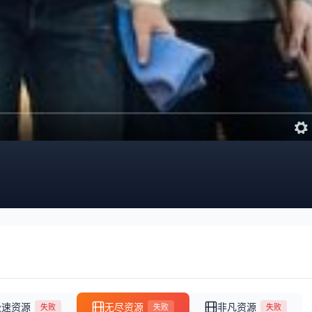
极速资源
无尽资源
非凡资源
失败
失败
失败