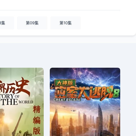
8集
第09集
第10集