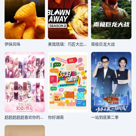
伊抹风味
美哉琉璃：巧匠大比拼第二季
南极巨龙大战
超超超超超喜欢你的100个女朋友第三季
你好湖南
一站到底第二季