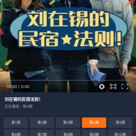
00:00
/
0:00
刘在锡的民宿法则！
正在播放：第4期
第1期
第2期
第3期
第4期
第5期
第6期
第7期
第8期
第9期
第10期