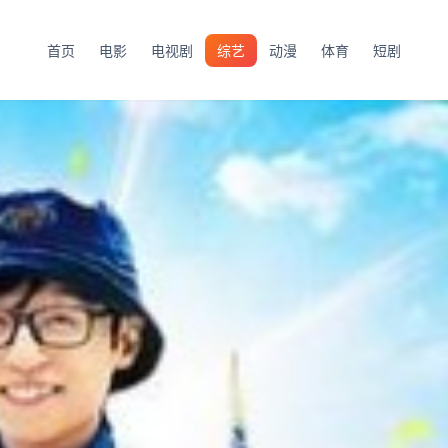
首页
电影
电视剧
综艺
动漫
体育
短剧