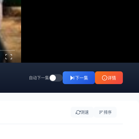
自动下一集
下一集
详情
测速
排序