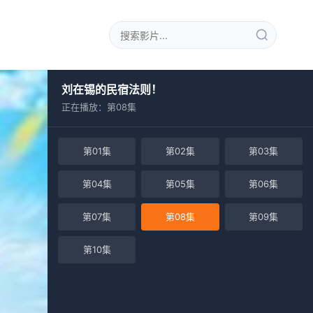
刘在锡的民宿法则！
正在播放：第08集
第01集
第02集
第03集
第04集
第05集
第06集
第07集
第08集
第09集
第10集