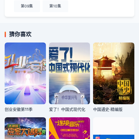
第09集
第10集
猜你喜欢
创业安徽第11季
爱了！中国式现代化
中国通史·精编版