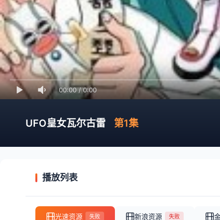
00:00
/
0:00
UFO皇女瓦尔古雷
第1集
播放列表
光速资源
新浪资源
失败
失败