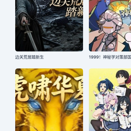
边关荒居踏新生
1999！神秘学对策部