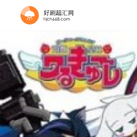
第51集完结
更新至第3集
第20集完结
第5集
HD中字
21全集
已完结
第8集完结
第9集
第11集完结