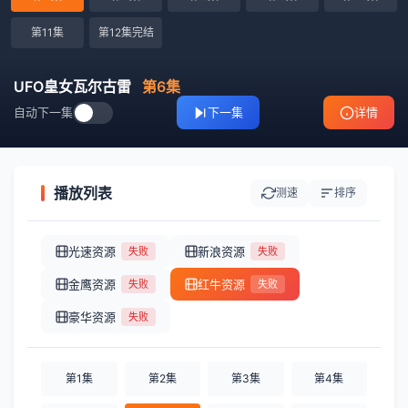
第11集
第12集完结
UFO皇女瓦尔古雷
第6集
自动下一集
下一集
详情
播放列表
测速
排序
光速资源
新浪资源
失败
失败
金鹰资源
红牛资源
失败
失败
豪华资源
失败
第1集
第2集
第3集
第4集