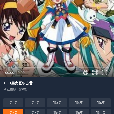
00:00
/
0:00
UFO皇女瓦尔古雷
正在播放：第6集
第1集
第2集
第3集
第4集
第5集
第6集
第7集
第8集
第9集
第10集