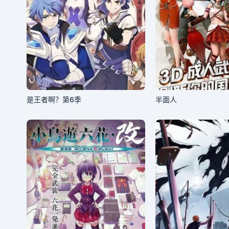
是王者啊？第6季
半面人