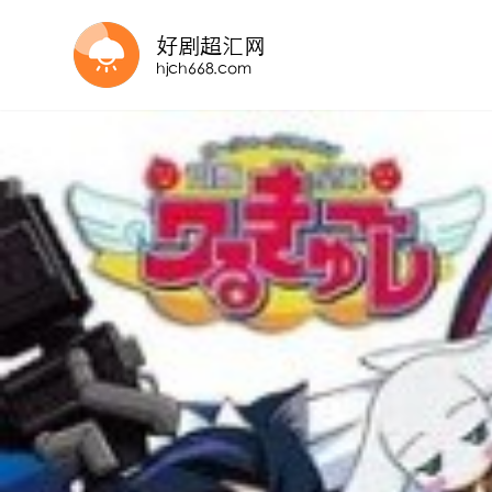
更新至03集
更新至第12集
更新至04集
第20集完结
HD国语
已完结
第2集
第3集
第2集
第03集已完结