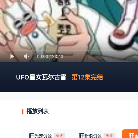
00:00
/
23:43
UFO皇女瓦尔古雷
第12集完结
播放列表
光速资源
新浪资源
失败
失败