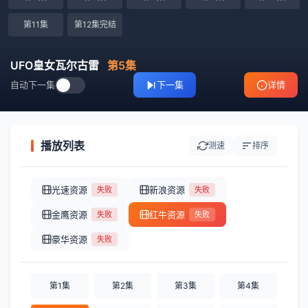
第11集
第12集完结
UFO皇女瓦尔古雷
第5集
自动下一集
下一集
详情
播放列表
测速
排序
光速资源
新浪资源
失败
失败
金鹰资源
红牛资源
失败
失败
豪华资源
失败
第1集
第2集
第3集
第4集