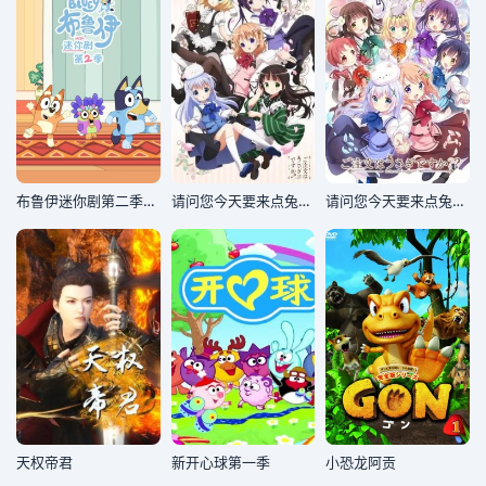
布鲁伊迷你剧第二季(英文版)
请问您今天要来点兔子吗
请问您今天要来点兔子吗，第二季
天权帝君
新开心球第一季
小恐龙阿贡