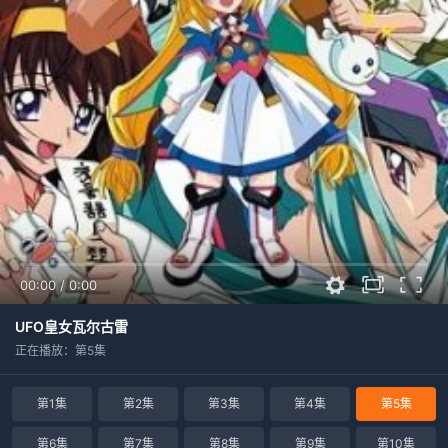
00:00
/
0:00
UFO皇女瓦尔古雷
正在播放：第5集
第1集
第2集
第3集
第4集
第5集
第6集
第7集
第8集
第9集
第10集