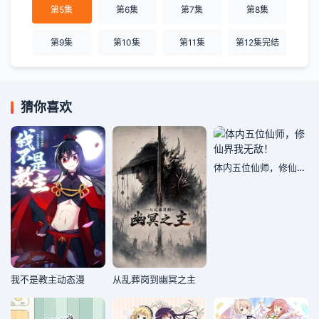
第5集
第6集
第7集
第8集
第9集
第10集
第11集
第12集完结
猜你喜欢
体内五位仙师，修仙界我无敌！
我不是教主动态漫
从乱葬岗到幽冥之主