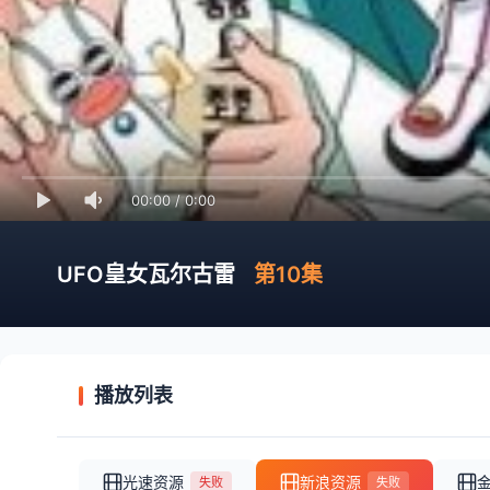
00:00
/
0:00
UFO皇女瓦尔古雷
第10集
播放列表
光速资源
新浪资源
失败
失败