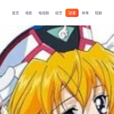
首页
电影
电视剧
综艺
动漫
体育
短剧