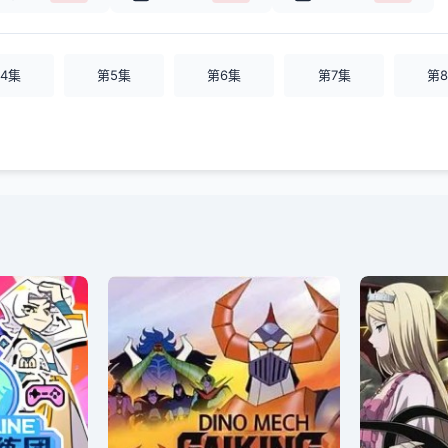
4集
第5集
第6集
第7集
第