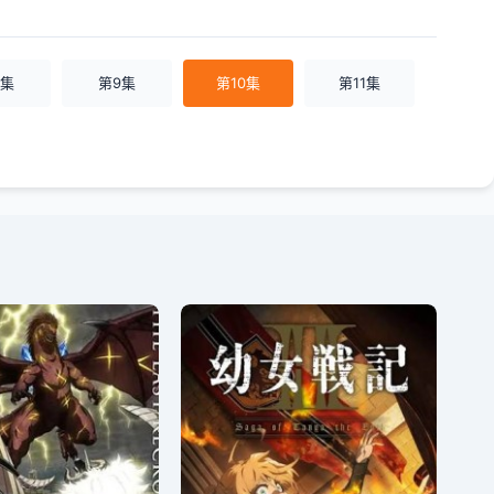
8集
第9集
第10集
第11集