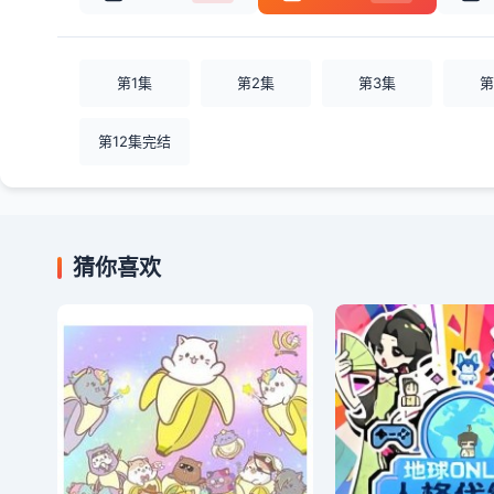
第1集
第2集
第3集
第
第12集完结
猜你喜欢