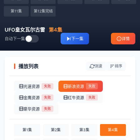
第11集
第12集完结
UFO皇女瓦尔古雷
第4集
自动下一集
下一集
详情
播放列表
测速
排序
光速资源
新浪资源
失败
失败
金鹰资源
红牛资源
失败
失败
豪华资源
失败
第1集
第2集
第3集
第4集