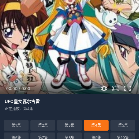
00:00
/
0:00
UFO皇女瓦尔古雷
正在播放：第4集
第1集
第2集
第3集
第4集
第5集
第6集
第7集
第8集
第9集
第10集