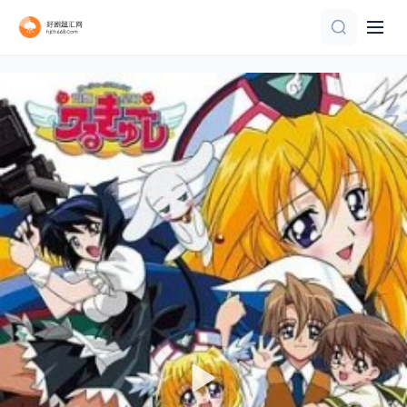
第41集
HD国语
第1集
第36集
连载中 连载到8集
完结
第60集完结
更新至13集
已完结 共52集
更新至10集