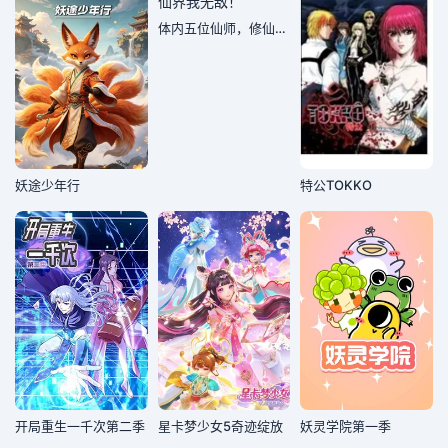
体内五位仙师，修仙界我无敌！
妖途少年行
特公TOKKO
开局重生一千次第二季
星卡梦少女5奇迹绽放
妖灵学院第一季