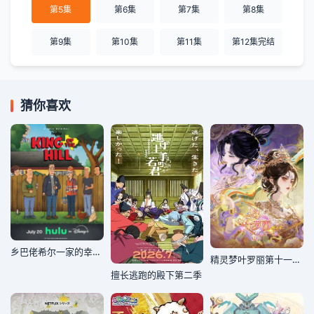
第5集
第6集
第7集
第8集
第9集
第10集
第11集
第12集完结
猜你喜欢
乡巴佬希尔一家的幸福生活第十五季
精灵梦叶罗丽第十一季(下)
擅长逃跑的殿下第二季