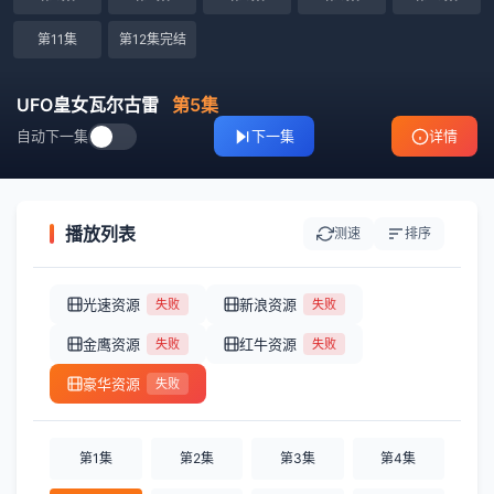
第11集
第12集完结
UFO皇女瓦尔古雷
第5集
自动下一集
下一集
详情
播放列表
测速
排序
光速资源
新浪资源
失败
失败
金鹰资源
红牛资源
失败
失败
豪华资源
失败
第1集
第2集
第3集
第4集