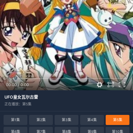
00:00
/
0:00
UFO皇女瓦尔古雷
正在播放：第5集
第1集
第2集
第3集
第4集
第5集
第6集
第7集
第8集
第9集
第10集