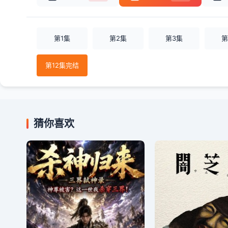
第1集
第2集
第3集
第
第12集完结
猜你喜欢