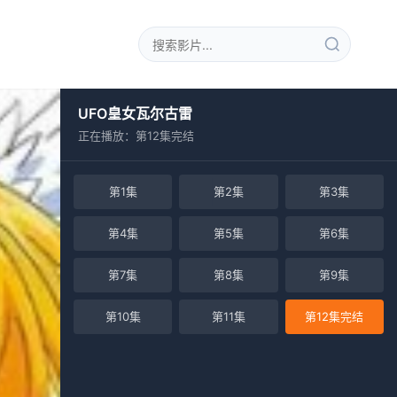
UFO皇女瓦尔古雷
正在播放：第12集完结
第1集
第2集
第3集
第4集
第5集
第6集
第7集
第8集
第9集
第10集
第11集
第12集完结