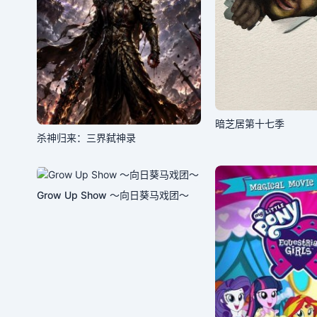
暗芝居第十七季
杀神归来：三界弑神录
Grow Up Show ～向日葵马戏团～