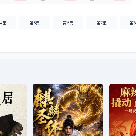
4集
第5集
第6集
第7集
第