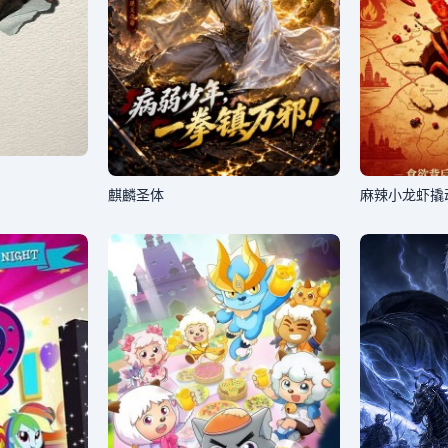
麒麟圣体
麻辣小龙虾撬