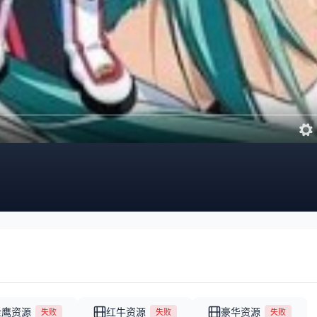
金鹰资源
红牛资源
豪华资源
失败
失败
失败