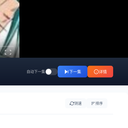
自动下一集
下一集
详情
测速
排序