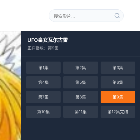
UFO皇女瓦尔古雷
正在播放：第9集
第1集
第2集
第3集
第4集
第5集
第6集
第7集
第8集
第9集
第10集
第11集
第12集完结