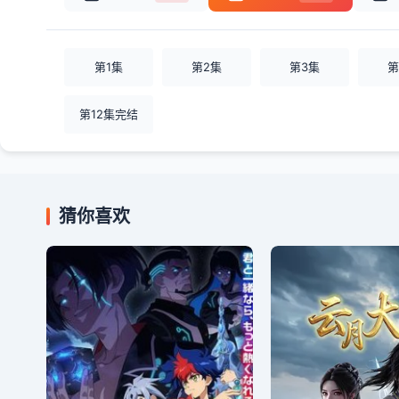
第1集
第2集
第3集
第
第12集完结
猜你喜欢