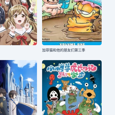
加菲猫和他的朋友们第三季