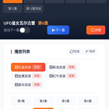
第11集
第12集完结
UFO皇女瓦尔古雷
第6集
自动下一集
下一集
详情
播放列表
测速
排序
光速资源
新浪资源
失败
失败
金鹰资源
红牛资源
失败
失败
豪华资源
失败
第1集
第2集
第3集
第4集