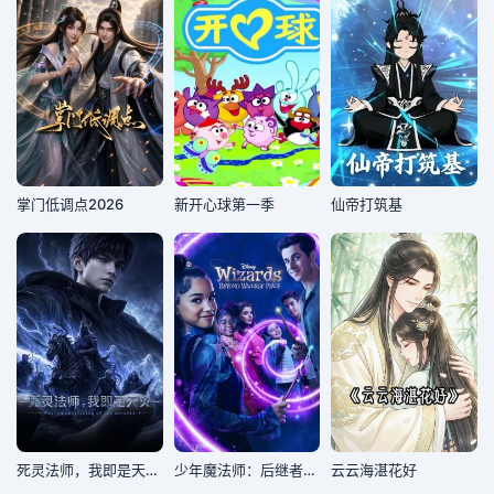
掌门低调点2026
新开心球第一季
仙帝打筑基
死灵法师，我即是天灾(2026)
少年魔法师：后继者第三季
云云海湛花好