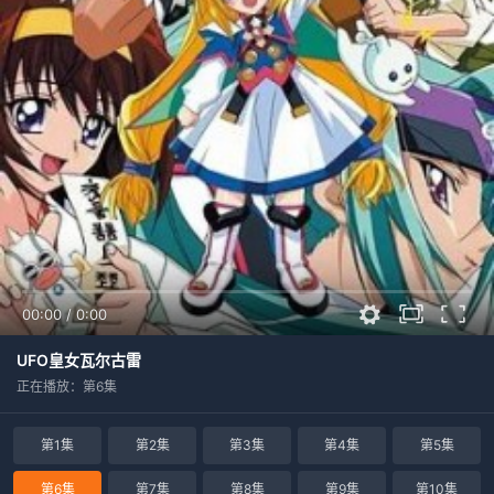
00:00
/
0:00
UFO皇女瓦尔古雷
正在播放：第6集
第1集
第2集
第3集
第4集
第5集
第6集
第7集
第8集
第9集
第10集