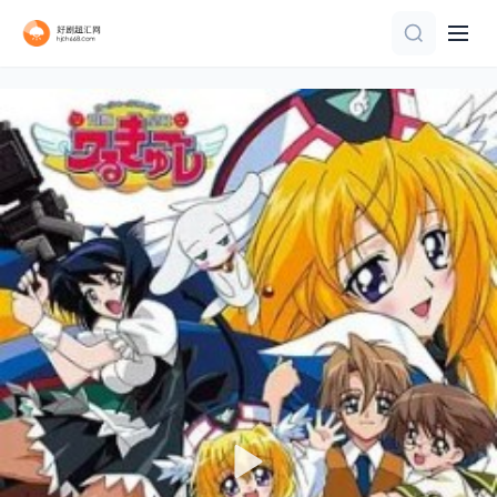
第50集完结
第12集完结
HD国语
第10集
第22集
第15集完结
更新至07集
已完结
第38集
第13集