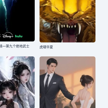
境—第九个绝地武士
虎啸华夏