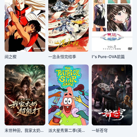
间之楔
​一念永恒完结季​
I''s Pure-OVA前篇
末世种田，我家太奶超能打
派大星秀第二季(英文版)
一斩苍穹