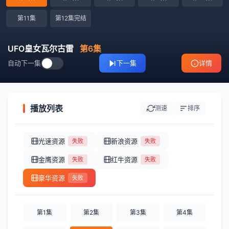
第11集
第12集完结
UFO皇女瓦尔古雷
第6集
自动下一集
下一集
详情
播放列表
测速
排序
光速资源
新浪资源
失败
失败
金鹰资源
红牛资源
失败
失败
豪华资源
失败
第1集
第2集
第3集
第4集