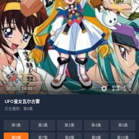
00:00
/
24:10
UFO皇女瓦尔古雷
正在播放：第6集
第1集
第2集
第3集
第4集
第5集
第6集
第7集
第8集
第9集
第10集