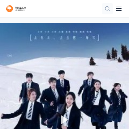
第04期
第4期
20260801第4期
更新至02集
第3期
20260731第2期 丁真为开业苦练潮汕话
连载中 连载到4集
第4集
第5集完结
封神陪看第2期