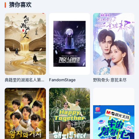
猜你喜欢
典籍里的湖湘名人第二季
FandomStage
野狗骨头·意犹未尽