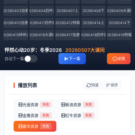
20260403加更
20260404四件套
20260407上
20260408下
20260409大课间
20260410加更
20260411四件套
20260412特辑
20260414上
20260414下
20260415碎碎念
20260416大课间
20260417加更
20260418四件套
20260419特辑
20260421上
20260422碎碎念
20260423大课间
20260424加更
20260425四件套
怦然心动20岁：冬季2026
20260507大课间
自动下一集
下一集
详情
20260426连连看
第6期上
第6期下
20260429碎碎念
20260430大课间
20260501加更
20260502四件套
2026050连连看
第7期上
第7期下
20260506碎碎念
20260507大课间
20260508加更
20260509四件套
20260510连连看
播放列表
测速
排序
第8期上
第8期下
20260513碎碎念
20260514大课间
20260515加更
光速资源
新浪资源
失败
失败
20260516四件套
在线畅聊沉浸式嗑糖
20260517连连看
第9期上
第9期下
金鹰资源
红牛资源
失败
失败
20260520碎碎念
第10期上
第10期下
20260521大课间
20260522加更
豪华资源
失败
20260523四件套
返场特辑上
返场特辑下
20260527碎碎念
20260528大课间