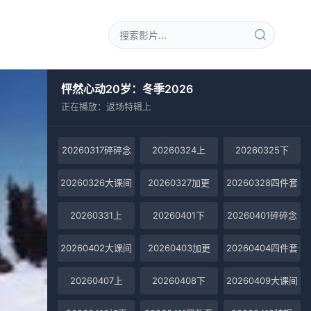
怦然心动20岁：冬季2026
正在播放：返场特辑上
20260317碎碎念
20260324上
20260325下
20260326大课间
20260327加更
20260328四件套
20260331上
20260401下
20260401碎碎念
20260402大课间
20260403加更
20260404四件套
20260407上
20260408下
20260409大课间