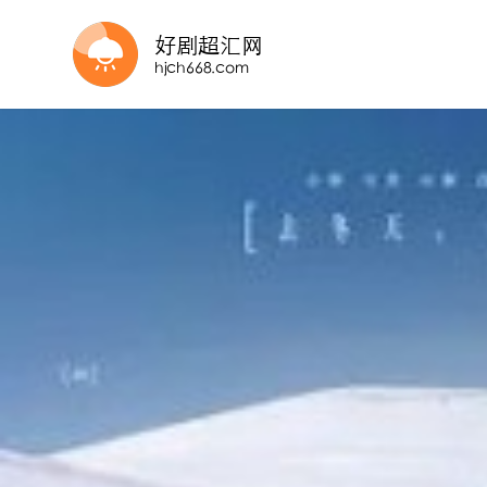
第4集
第10期完结
已完结
第04期
第20260731期
正片
第3期
更新20260806母带2第4期下
更新至20260731期
第4期