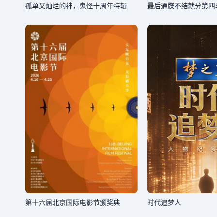
孤单又灿烂的神，鬼怪十周年特辑
最后通牒不结就分第四
第十六届北京国际电影节颁奖典
时代追梦人