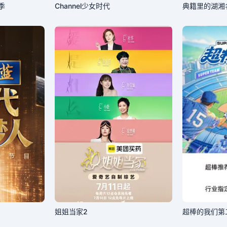
季
Channel少女时代
典籍里的湖湘
姐姐当家2
超棒的我们第