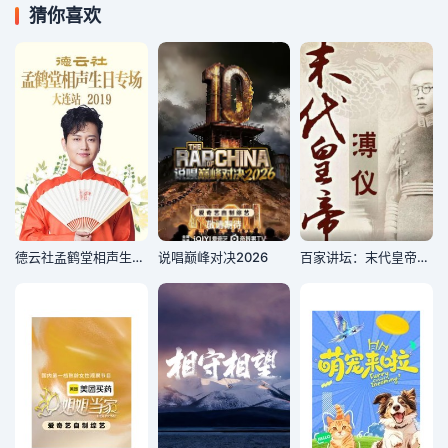
猜你喜欢
德云社孟鹤堂相声生日专场大连站2019
说唱巅峰对决2026
百家讲坛：末代皇帝溥仪