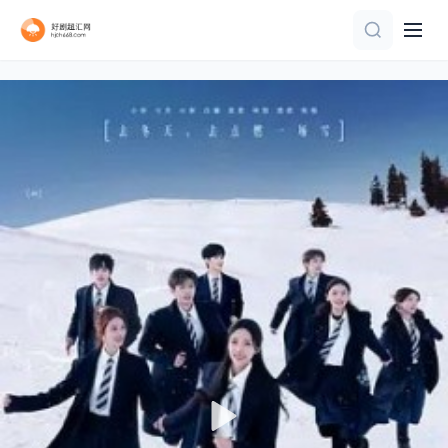
更新至第7期
更新至20260807期
第21期完结
第5期下
第1集
第20260804期
更新至第03集
更新至第20260808期
更新第07集
第4集