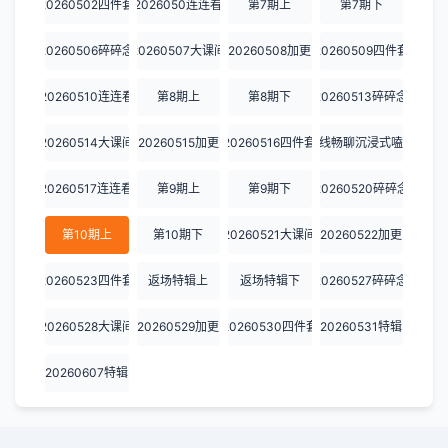
20260502四件套
2026050连连看
第7期上
第7期下
20260506碎碎念
20260507大课间
20260508加更
20260509四件套
20260510连连看
第8期上
第8期下
20260513碎碎念
20260514大课间
20260515加更
20260516四件套
在线畅聊沉浸式嗑糖
20260517连连看
第9期上
第9期下
20260520碎碎念
第10期上
第10期下
20260521大课间
20260522加更
20260523四件套
返场特辑上
返场特辑下
20260527碎碎念
20260528大课间
20260529加更
20260530四件套
20260531特辑
20260607特辑