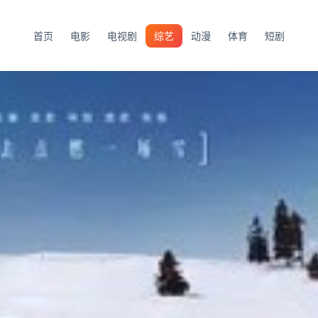
首页
电影
电视剧
综艺
动漫
体育
短剧