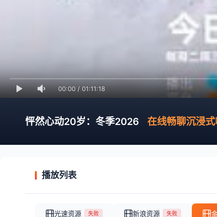
00:00
/
01:11:18
怦然心动20岁：冬季2026
在线畅聊沉浸式
播放列表
光速资源
新浪资源
失败
失败