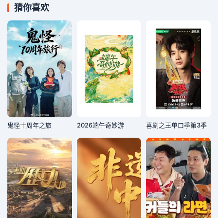
猜你喜欢
鬼怪十周年之旅
2026端午奇妙游
喜剧之王单口季第3季