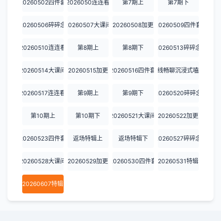
20260502四件套
2026050连连看
第7期上
第7期下
20260506碎碎念
20260507大课间
20260508加更
20260509四件套
20260510连连看
第8期上
第8期下
20260513碎碎念
20260514大课间
20260515加更
20260516四件套
在线畅聊沉浸式嗑糖
20260517连连看
第9期上
第9期下
20260520碎碎念
第10期上
第10期下
20260521大课间
20260522加更
20260523四件套
返场特辑上
返场特辑下
20260527碎碎念
20260528大课间
20260529加更
20260530四件套
20260531特辑
20260607特辑