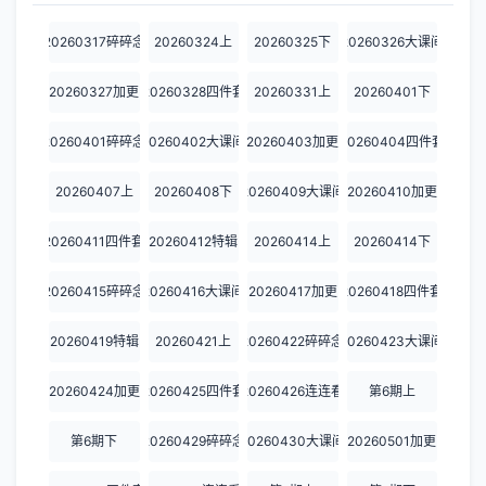
20260529加更
20260530四件套
20260531特辑
20260607特辑
20260317碎碎念
20260324上
20260325下
20260326大课间
20260327加更
20260328四件套
20260331上
20260401下
20260401碎碎念
20260402大课间
20260403加更
20260404四件套
20260407上
20260408下
20260409大课间
20260410加更
20260411四件套
20260412特辑
20260414上
20260414下
20260415碎碎念
20260416大课间
20260417加更
20260418四件套
20260419特辑
20260421上
20260422碎碎念
20260423大课间
20260424加更
20260425四件套
20260426连连看
第6期上
第6期下
20260429碎碎念
20260430大课间
20260501加更