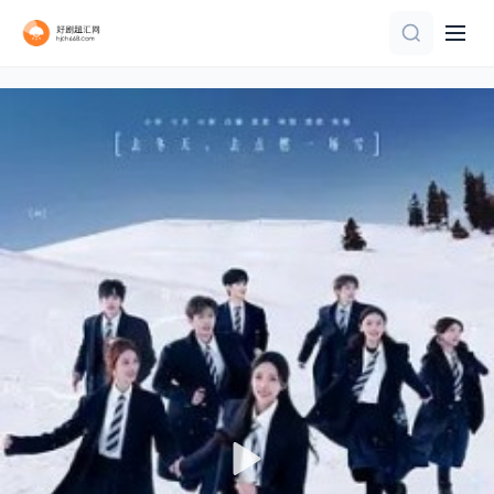
更新至20260802期纯享版
更新第32集
已完结 共15期
第5集完结
更新至07集
第20260711期
更新至20260730期
正片
喜单3王越高光纯享打包看
第4期