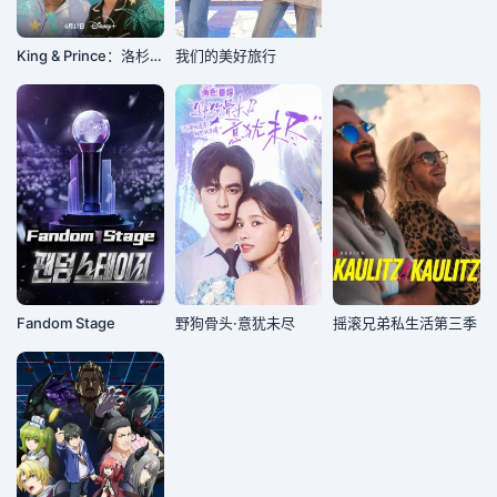
King & Prince：洛杉矶二人行
我们的美好旅行
Fandom Stage
野狗骨头·意犹未尽
摇滚兄弟私生活第三季