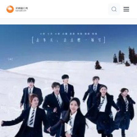
更新至20260808(一饭小馆第2期)
全4集
更新至第02期
宝藏挖呀挖第7期
第10期完结
更新至20260807期
更新至高清
第20260711期
第3期
更新至20260715第30期