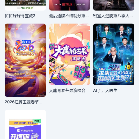
忙忙碌碌寻宝藏2
最后通牒不结就分第四季
密室大逃脱第八季大神版
大庸青春芒果演唱会
AI了，大医生
2026江苏卫视春节联欢晚会