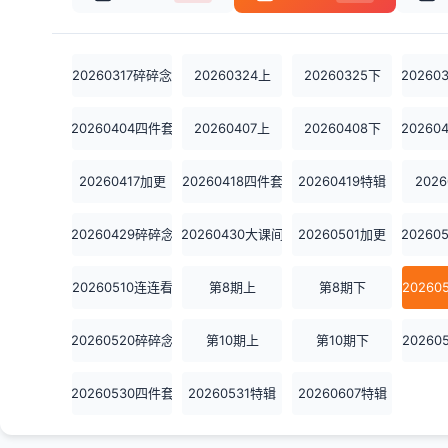
20260317碎碎念
20260324上
20260325下
20260
20260404四件套
20260407上
20260408下
20260
20260417加更
20260418四件套
20260419特辑
2026
20260429碎碎念
20260430大课间
20260501加更
20260
20260510连连看
第8期上
第8期下
20260
20260520碎碎念
第10期上
第10期下
20260
20260530四件套
20260531特辑
20260607特辑