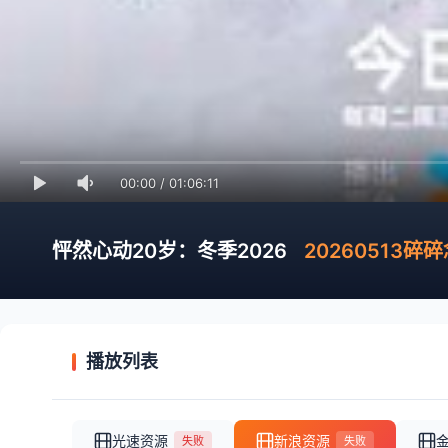
00:00
/
01:06:11
怦然心动20岁：冬季2026
20260513碎
播放列表
光速资源
新浪资源
失败
失败