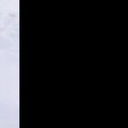
第8期上
第8期下
20260513碎碎念
20260514大课间
20260515加更
20260516四件套
在线畅聊沉浸式嗑糖
20260517连连看
第9期上
第9期下
20260520碎碎念
第10期上
第10期下
20260521大课间
20260522加更
20260523四件套
返场特辑上
返场特辑下
20260527碎碎念
20260528大课间
20260529加更
20260530四件套
20260531特辑
20260607特辑