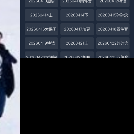
20260410加更
20260411四件套
20260412特辑
20260414上
20260414下
20260415碎碎念
20260416大课间
20260417加更
20260418四件套
20260419特辑
20260421上
20260422碎碎念
20260423大课间
20260424加更
20260425四件套
20260426连连看
第6期上
第6期下
20260429碎碎念
20260430大课间
20260501加更
20260502四件套
2026050连连看
第7期上
第7期下
20260506碎碎念
20260507大课间
20260508加更
20260509四件套
20260510连连看