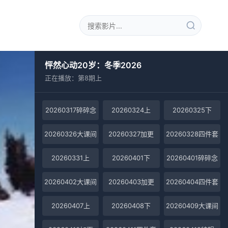
怦然心动20岁：冬季2026
正在播放：第8期上
20260317碎碎念
20260324上
20260325下
20260326大课间
20260327加更
20260328四件套
20260331上
20260401下
20260401碎碎念
20260402大课间
20260403加更
20260404四件套
20260407上
20260408下
20260409大课间