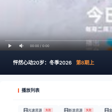
00:00
/
0:00
怦然心动20岁：冬季2026
第8期上
播放列表
光速资源
新浪资源
失败
失败