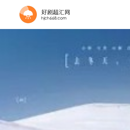
更新至20260808第2期
第1集完结
更新至20260808(第1期陪看下)
第25集
第1期
第20260727期
第100集完结
第27集
第8集完结
更新至20260802第2集