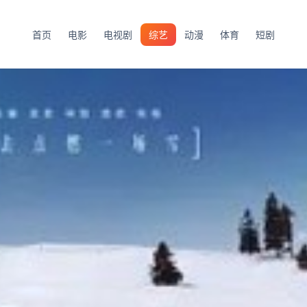
首页
电影
电视剧
综艺
动漫
体育
短剧