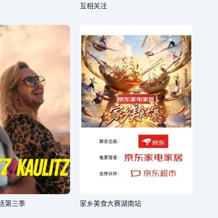
互相关注
活第三季
家乡美食大赛湖南站