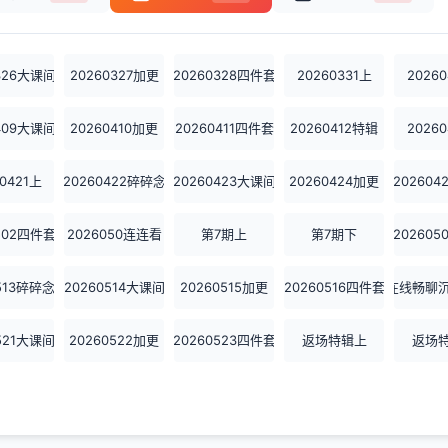
326大课间
20260327加更
20260328四件套
20260331上
2026
409大课间
20260410加更
20260411四件套
20260412特辑
2026
0421上
20260422碎碎念
20260423大课间
20260424加更
20260
502四件套
2026050连连看
第7期上
第7期下
20260
513碎碎念
20260514大课间
20260515加更
20260516四件套
在线畅聊
521大课间
20260522加更
20260523四件套
返场特辑上
返场