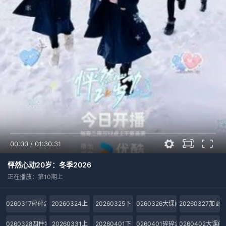
00:00
/
01:30:31
怦然心动20岁：冬季2026
正在播放：第10期上
20260317碎碎念
20260324上
20260325下
20260326大课间
20260327加更
20260328四件套
20260331上
20260401下
20260401碎碎念
20260402大课间