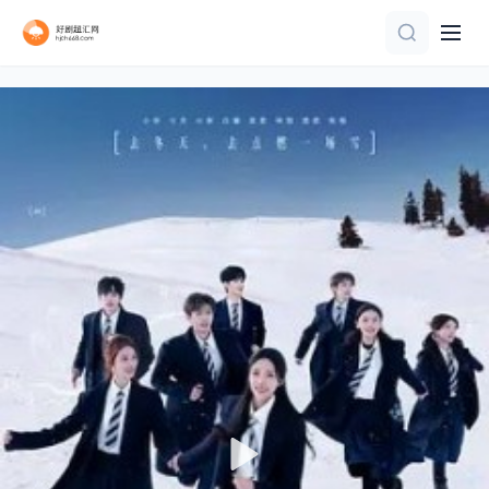
更新至02期
9集全
第4期
更新至07集
完结
更新至04集
家常菜第2期
更新至02期
更新至第20集
第10集完结