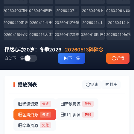
20260403加更
20260404四件套
20260407上
20260408下
20260409大课间
20260410加更
20260411四件套
20260412特辑
20260414上
20260414下
20260415碎碎念
20260416大课间
20260417加更
20260418四件套
20260419特辑
20260421上
20260422碎碎念
20260423大课间
20260424加更
20260425四件套
怦然心动20岁：冬季2026
20260513碎碎念
自动下一集
下一集
详情
20260426连连看
第6期上
第6期下
20260429碎碎念
20260430大课间
20260501加更
20260502四件套
2026050连连看
第7期上
第7期下
20260506碎碎念
20260507大课间
20260508加更
20260509四件套
20260510连连看
播放列表
测速
排序
第8期上
第8期下
20260513碎碎念
20260514大课间
20260515加更
光速资源
新浪资源
失败
失败
20260516四件套
在线畅聊沉浸式嗑糖
20260517连连看
第9期上
第9期下
金鹰资源
红牛资源
失败
失败
20260520碎碎念
第10期上
第10期下
20260521大课间
20260522加更
豪华资源
失败
20260523四件套
返场特辑上
返场特辑下
20260527碎碎念
20260528大课间