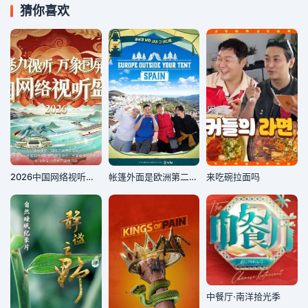
猜你喜欢
2026中国网络视听盛典
帐篷外面是欧洲第二季2023
来吃碗拉面吗
中餐厅·南洋拾光季