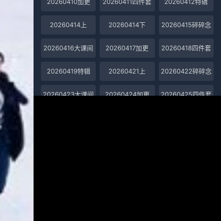
20260410加更
20260411四件套
20260412特辑
20260414上
20260414下
20260415碎碎念
20260416大课间
20260417加更
20260418四件套
20260419特辑
20260421上
20260422碎碎念
20260423大课间
20260424加更
20260425四件套
20260426连连看
第6期上
第6期下
20260429碎碎念
20260430大课间
20260501加更
20260502四件套
2026050连连看
第7期上
第7期下
20260506碎碎念
20260507大课间
20260508加更
20260509四件套
20260510连连看