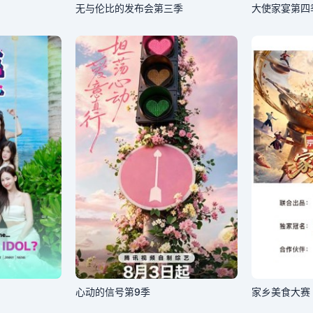
无与伦比的发布会第三季
大使家宴第四
心动的信号第9季
家乡美食大赛