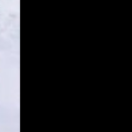
第8期上
第8期下
20260513碎碎念
20260514大课间
20260515加更
20260516四件套
在线畅聊沉浸式嗑糖
20260517连连看
第9期上
第9期下
20260520碎碎念
第10期上
第10期下
20260521大课间
20260522加更
20260523四件套
返场特辑上
返场特辑下
20260527碎碎念
20260528大课间
20260529加更
20260530四件套
20260531特辑
20260607特辑