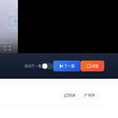
自动下一集
下一集
详情
测速
排序