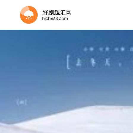
更新至20260712
连载中 连载到23期
更新至20240630期
更新至20260618期
全8集
完结
已完结
更新至20260729
20260803第8期加更
更新至第1集