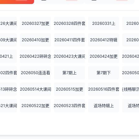
326大课间
20260327加更
20260328四件套
20260331上
2026
409大课间
20260410加更
20260411四件套
20260412特辑
2026
0421上
20260422碎碎念
20260423大课间
20260424加更
20260
502四件套
2026050连连看
第7期上
第7期下
20260
513碎碎念
20260514大课间
20260515加更
20260516四件套
在线畅聊
521大课间
20260522加更
20260523四件套
返场特辑上
返场