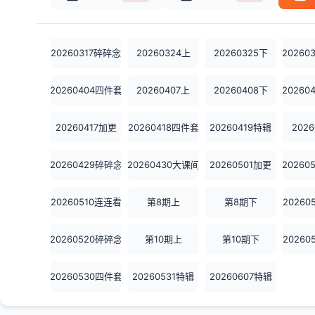
20260317碎碎念
20260324上
20260325下
20260
20260404四件套
20260407上
20260408下
20260
20260417加更
20260418四件套
20260419特辑
2026
20260429碎碎念
20260430大课间
20260501加更
20260
20260510连连看
第8期上
第8期下
20260
20260520碎碎念
第10期上
第10期下
20260
20260530四件套
20260531特辑
20260607特辑