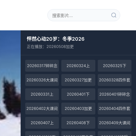
怦然心动20岁：冬季2026
正在播放：20260508加更
20260317碎碎念
20260324上
20260325下
20260326大课间
20260327加更
20260328四件套
20260331上
20260401下
20260401碎碎念
20260402大课间
20260403加更
20260404四件套
20260407上
20260408下
20260409大课间