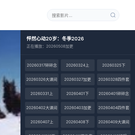
怦然心动20岁：冬季2026
正在播放：20260508加更
20260317碎碎念
20260324上
20260325下
20260326大课间
20260327加更
20260328四件套
20260331上
20260401下
20260401碎碎念
20260402大课间
20260403加更
20260404四件套
20260407上
20260408下
20260409大课间