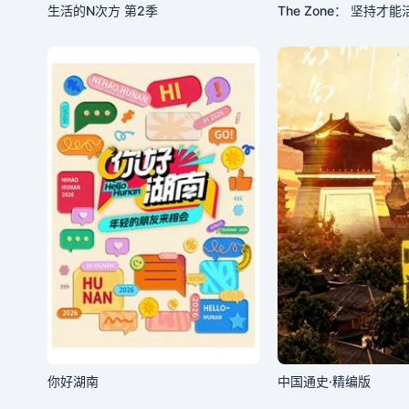
生活的N次方 第2季
你好湖南
中国通史·精编版