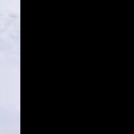
第8期上
第8期下
20260513碎碎念
20260514大课间
20260515加更
20260516四件套
在线畅聊沉浸式嗑糖
20260517连连看
第9期上
第9期下
20260520碎碎念
第10期上
第10期下
20260521大课间
20260522加更
20260523四件套
返场特辑上
返场特辑下
20260527碎碎念
20260528大课间
20260529加更
20260530四件套
20260531特辑
20260607特辑