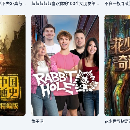
The Zone： 坚持才能活下去3-真与假
超超超超超喜欢你的100个女朋友第三季
不良一族寻爱
兔子洞
花少世界树奇