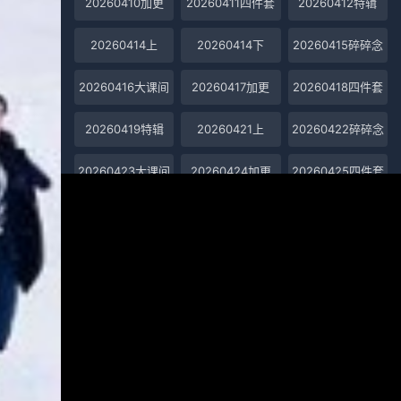
20260410加更
20260411四件套
20260412特辑
20260414上
20260414下
20260415碎碎念
20260416大课间
20260417加更
20260418四件套
20260419特辑
20260421上
20260422碎碎念
20260423大课间
20260424加更
20260425四件套
20260426连连看
第6期上
第6期下
20260429碎碎念
20260430大课间
20260501加更
20260502四件套
2026050连连看
第7期上
第7期下
20260506碎碎念
20260507大课间
20260508加更
20260509四件套
20260510连连看