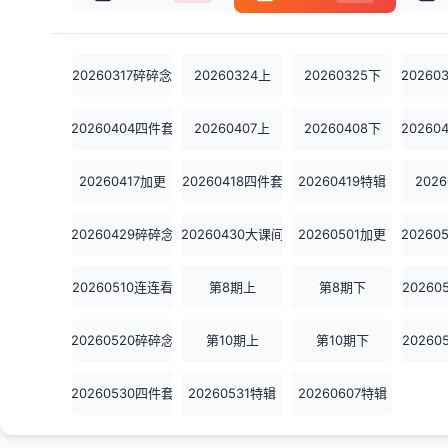
20260317碎碎念
20260324上
20260325下
20260
20260404四件套
20260407上
20260408下
20260
20260417加更
20260418四件套
20260419特辑
2026
20260429碎碎念
20260430大课间
20260501加更
20260
20260510连连看
第8期上
第8期下
20260
20260520碎碎念
第10期上
第10期下
20260
20260530四件套
20260531特辑
20260607特辑