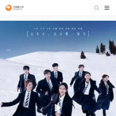
第15期
第18集完结
第25集
第25集
第5集完结
第6期
第3期
第1集
第5集
20260801第4期