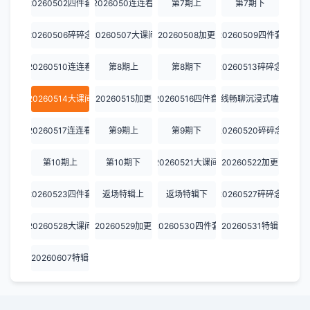
20260502四件套
2026050连连看
第7期上
第7期下
20260506碎碎念
20260507大课间
20260508加更
20260509四件套
20260510连连看
第8期上
第8期下
20260513碎碎念
20260514大课间
20260515加更
20260516四件套
在线畅聊沉浸式嗑糖
20260517连连看
第9期上
第9期下
20260520碎碎念
第10期上
第10期下
20260521大课间
20260522加更
20260523四件套
返场特辑上
返场特辑下
20260527碎碎念
20260528大课间
20260529加更
20260530四件套
20260531特辑
20260607特辑