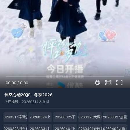
00:00
/
0:00
怦然心动20岁：冬季2026
正在播放：20260514大课间
20260317碎碎念
20260324上
20260325下
20260326大课间
20260327加更
20260328四件套
20260331上
20260401下
20260401碎碎念
20260402大课间