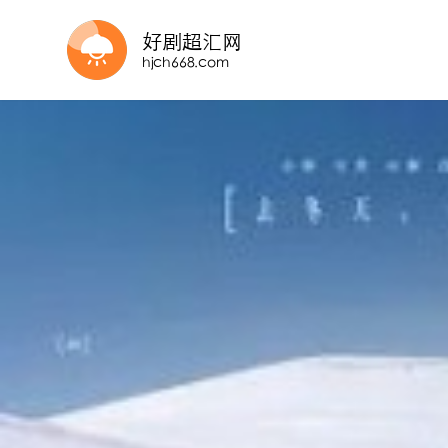
正片
更新至第31集
20260731第2期下
更新至第08集
更新至第14期
更新第31集
全12期
第04期
更新至第20260806期
已完结