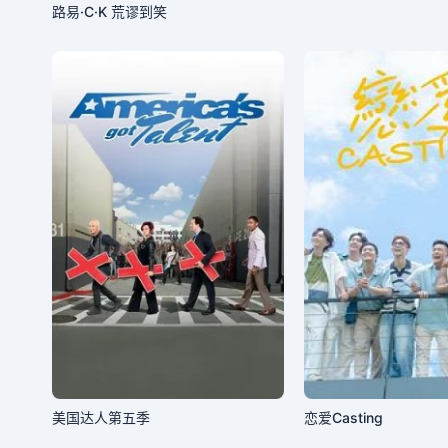
路易·C·K 荒谬到笑
美国达人第五季
恋爱Casting