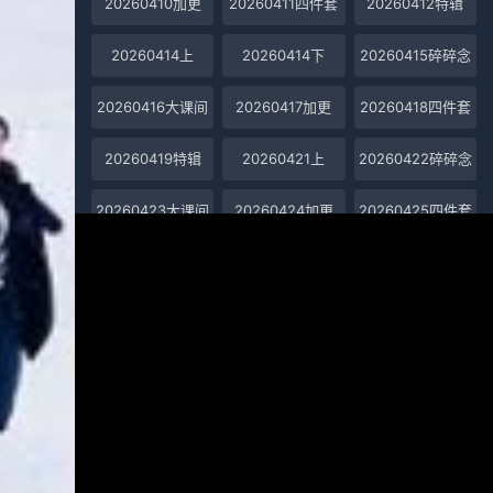
20260410加更
20260411四件套
20260412特辑
20260414上
20260414下
20260415碎碎念
20260416大课间
20260417加更
20260418四件套
20260419特辑
20260421上
20260422碎碎念
20260423大课间
20260424加更
20260425四件套
20260426连连看
第6期上
第6期下
20260429碎碎念
20260430大课间
20260501加更
20260502四件套
2026050连连看
第7期上
第7期下
20260506碎碎念
20260507大课间
20260508加更
20260509四件套
20260510连连看