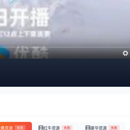
金鹰资源
红牛资源
豪华资源
失败
失败
失败