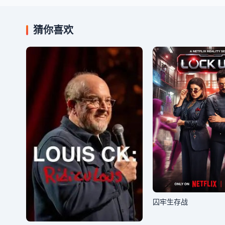
猜你喜欢
囚牢生存战