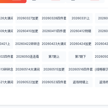
326大课间
20260327加更
20260328四件套
20260331上
2026
409大课间
20260410加更
20260411四件套
20260412特辑
2026
0421上
20260422碎碎念
20260423大课间
20260424加更
20260
502四件套
2026050连连看
第7期上
第7期下
20260
513碎碎念
20260514大课间
20260515加更
20260516四件套
在线畅聊
521大课间
20260522加更
20260523四件套
返场特辑上
返场