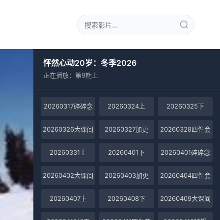
怦然心动20岁：冬季2026
正在播放：第9期上
20260317碎碎念
20260324上
20260325下
20260326大课间
20260327加更
20260328四件套
20260331上
20260401下
20260401碎碎念
20260402大课间
20260403加更
20260404四件套
20260407上
20260408下
20260409大课间