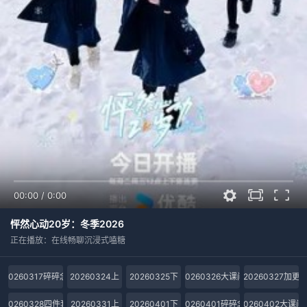
00:00
/
0:00
怦然心动20岁：冬季2026
正在播放：在线畅聊沉浸式嗑糖
20260317碎碎念
20260324上
20260325下
20260326大课间
20260327加更
20260328四件套
20260331上
20260401下
20260401碎碎念
20260402大课间