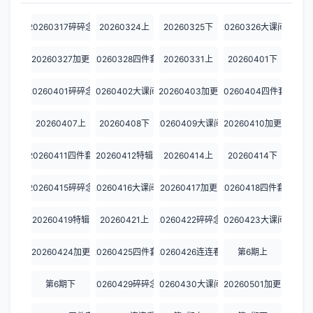
20260529加更
20260530四件套
20260531特辑
20260607特辑
20260317碎碎念
20260324上
20260325下
20260326大课间
20260327加更
20260328四件套
20260331上
20260401下
20260401碎碎念
20260402大课间
20260403加更
20260404四件套
20260407上
20260408下
20260409大课间
20260410加更
20260411四件套
20260412特辑
20260414上
20260414下
20260415碎碎念
20260416大课间
20260417加更
20260418四件套
20260419特辑
20260421上
20260422碎碎念
20260423大课间
20260424加更
20260425四件套
20260426连连看
第6期上
第6期下
20260429碎碎念
20260430大课间
20260501加更