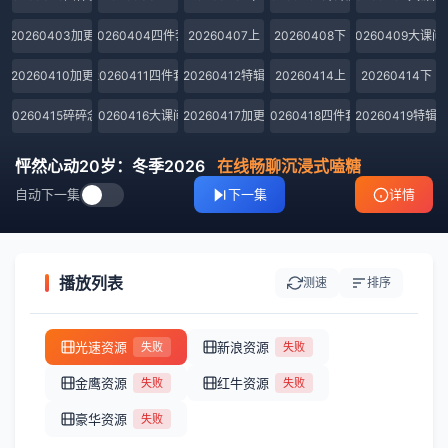
20260403加更
20260404四件套
20260407上
20260408下
20260409大课间
20260410加更
20260411四件套
20260412特辑
20260414上
20260414下
20260415碎碎念
20260416大课间
20260417加更
20260418四件套
20260419特辑
20260421上
20260422碎碎念
20260423大课间
20260424加更
20260425四件套
怦然心动20岁：冬季2026
在线畅聊沉浸式嗑糖
自动下一集
下一集
详情
20260426连连看
第6期上
第6期下
20260429碎碎念
20260430大课间
20260501加更
20260502四件套
2026050连连看
第7期上
第7期下
20260506碎碎念
20260507大课间
20260508加更
20260509四件套
20260510连连看
播放列表
测速
排序
第8期上
第8期下
20260513碎碎念
20260514大课间
20260515加更
光速资源
新浪资源
失败
失败
20260516四件套
在线畅聊沉浸式嗑糖
20260517连连看
第9期上
第9期下
金鹰资源
红牛资源
失败
失败
20260520碎碎念
第10期上
第10期下
20260521大课间
20260522加更
豪华资源
失败
20260523四件套
返场特辑上
返场特辑下
20260527碎碎念
20260528大课间