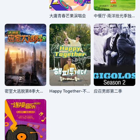
大庸青春芒果演唱会
中餐厅·南洋拾光季独家直拍
密室大逃脱第8季大神版
Happy Together-不是一个人真好
应召男郎第二季