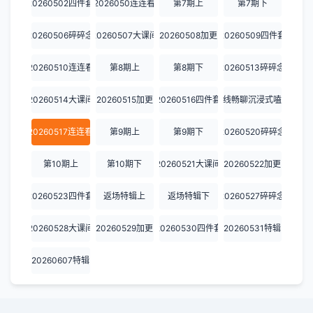
20260502四件套
2026050连连看
第7期上
第7期下
20260506碎碎念
20260507大课间
20260508加更
20260509四件套
20260510连连看
第8期上
第8期下
20260513碎碎念
20260514大课间
20260515加更
20260516四件套
在线畅聊沉浸式嗑糖
20260517连连看
第9期上
第9期下
20260520碎碎念
第10期上
第10期下
20260521大课间
20260522加更
20260523四件套
返场特辑上
返场特辑下
20260527碎碎念
20260528大课间
20260529加更
20260530四件套
20260531特辑
20260607特辑