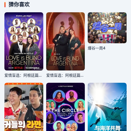
猜你喜欢
爆谷一周4
爱情盲选：阿根廷篇第二季
爱情盲选：阿根廷篇第2季