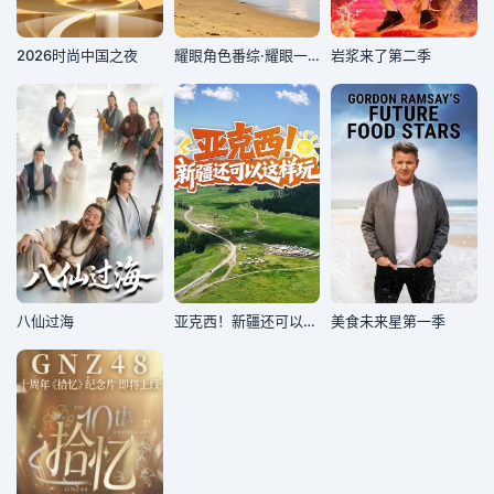
2026时尚中国之夜
耀眼角色番综·耀眼一夏
岩浆来了第二季
八仙过海
亚克西！新疆还可以这样玩！
美食未来星第一季