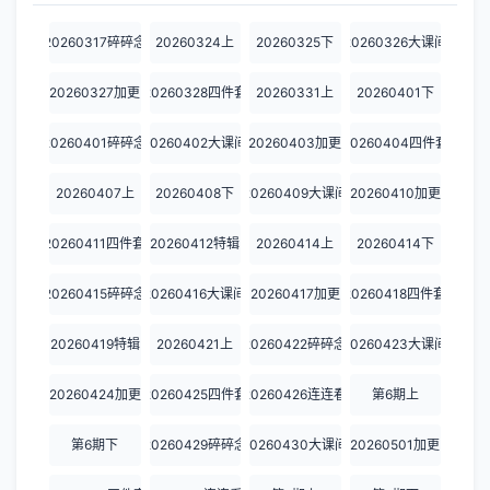
20260529加更
20260530四件套
20260531特辑
20260607特辑
20260317碎碎念
20260324上
20260325下
20260326大课间
20260327加更
20260328四件套
20260331上
20260401下
20260401碎碎念
20260402大课间
20260403加更
20260404四件套
20260407上
20260408下
20260409大课间
20260410加更
20260411四件套
20260412特辑
20260414上
20260414下
20260415碎碎念
20260416大课间
20260417加更
20260418四件套
20260419特辑
20260421上
20260422碎碎念
20260423大课间
20260424加更
20260425四件套
20260426连连看
第6期上
第6期下
20260429碎碎念
20260430大课间
20260501加更