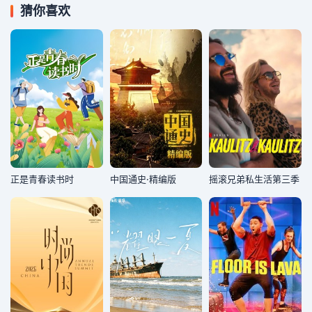
猜你喜欢
正是青春读书时
中国通史·精编版
摇滚兄弟私生活第三季