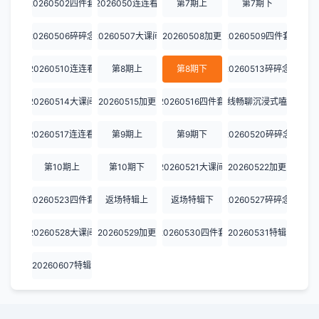
20260502四件套
2026050连连看
第7期上
第7期下
20260506碎碎念
20260507大课间
20260508加更
20260509四件套
20260510连连看
第8期上
第8期下
20260513碎碎念
20260514大课间
20260515加更
20260516四件套
在线畅聊沉浸式嗑糖
20260517连连看
第9期上
第9期下
20260520碎碎念
第10期上
第10期下
20260521大课间
20260522加更
20260523四件套
返场特辑上
返场特辑下
20260527碎碎念
20260528大课间
20260529加更
20260530四件套
20260531特辑
20260607特辑