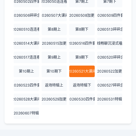
20260502四件套
2026050连连看
第7期上
第7期下
20260506碎碎念
20260507大课间
20260508加更
20260509四件套
20260510连连看
第8期上
第8期下
20260513碎碎念
20260514大课间
20260515加更
20260516四件套
在线畅聊沉浸式嗑糖
20260517连连看
第9期上
第9期下
20260520碎碎念
第10期上
第10期下
20260521大课间
20260522加更
20260523四件套
返场特辑上
返场特辑下
20260527碎碎念
20260528大课间
20260529加更
20260530四件套
20260531特辑
20260607特辑