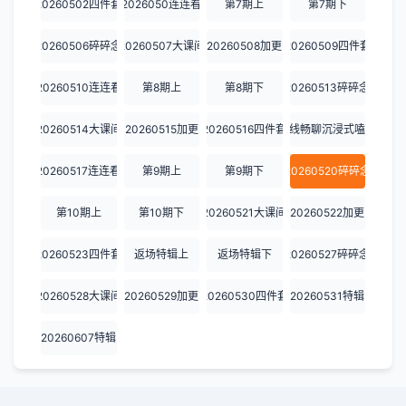
20260502四件套
2026050连连看
第7期上
第7期下
20260506碎碎念
20260507大课间
20260508加更
20260509四件套
20260510连连看
第8期上
第8期下
20260513碎碎念
20260514大课间
20260515加更
20260516四件套
在线畅聊沉浸式嗑糖
20260517连连看
第9期上
第9期下
20260520碎碎念
第10期上
第10期下
20260521大课间
20260522加更
20260523四件套
返场特辑上
返场特辑下
20260527碎碎念
20260528大课间
20260529加更
20260530四件套
20260531特辑
20260607特辑