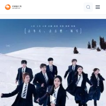
张靓颖潘玮柏唱响湘潭
正片
更新第14集
更新第08集
第7期完结
连载中 连载到1期
第7集完结
更新至第10期
第17期完结
加更版第7期