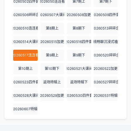
20260502四件套
2026050连连看
第7期上
第7期下
20260506碎碎念
20260507大课间
20260508加更
20260509四件套
20260510连连看
第8期上
第8期下
20260513碎碎念
20260514大课间
20260515加更
20260516四件套
在线畅聊沉浸式嗑糖
20260517连连看
第9期上
第9期下
20260520碎碎念
第10期上
第10期下
20260521大课间
20260522加更
20260523四件套
返场特辑上
返场特辑下
20260527碎碎念
20260528大课间
20260529加更
20260530四件套
20260531特辑
20260607特辑