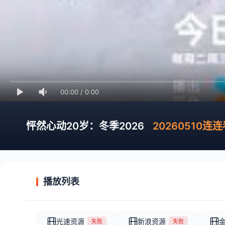
00:00
/
0:00
怦然心动20岁：冬季2026
20260510连
播放列表
光速资源
新浪资源
失败
失败