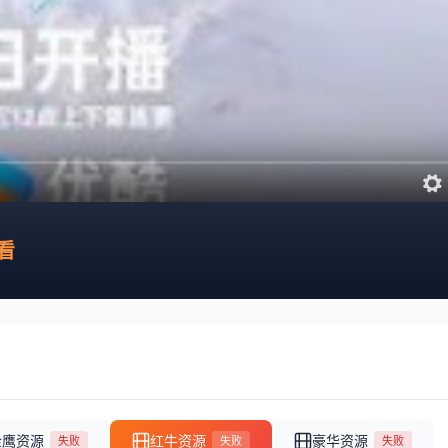
连看
金鹰资源
红牛资源
豪华资源
失败
失败
失败