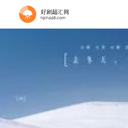
更新至20260730期
第20260711期
更新至第13集
10全集
更新至20260807期
第12期
全26集
更新至第04集
20260806萧敬腾澄清造谣落泪
更新至20260805期下