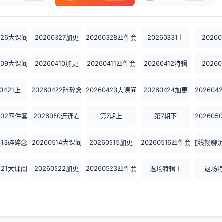
326大课间
20260327加更
20260328四件套
20260331上
2026
409大课间
20260410加更
20260411四件套
20260412特辑
2026
0421上
20260422碎碎念
20260423大课间
20260424加更
20260
502四件套
2026050连连看
第7期上
第7期下
20260
513碎碎念
20260514大课间
20260515加更
20260516四件套
在线畅聊
521大课间
20260522加更
20260523四件套
返场特辑上
返场