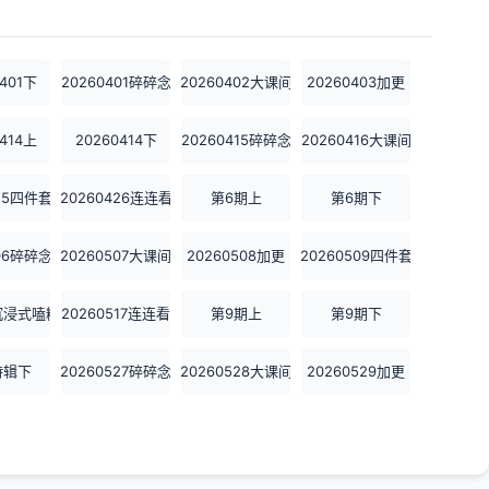
0401下
20260401碎碎念
20260402大课间
20260403加更
0414上
20260414下
20260415碎碎念
20260416大课间
425四件套
20260426连连看
第6期上
第6期下
506碎碎念
20260507大课间
20260508加更
20260509四件套
沉浸式嗑糖
20260517连连看
第9期上
第9期下
特辑下
20260527碎碎念
20260528大课间
20260529加更