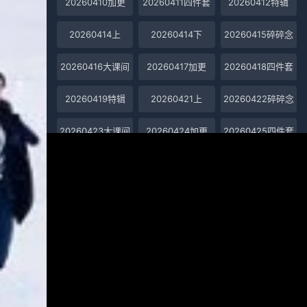
20260410加更
20260411四件套
20260412特辑
20260414上
20260414下
20260415碎碎念
20260416大课间
20260417加更
20260418四件套
20260419特辑
20260421上
20260422碎碎念
20260423大课间
20260424加更
20260425四件套
20260426连连看
第6期上
第6期下
20260429碎碎念
20260430大课间
20260501加更
20260502四件套
2026050连连看
第7期上
第7期下
20260506碎碎念
20260507大课间
20260508加更
20260509四件套
20260510连连看