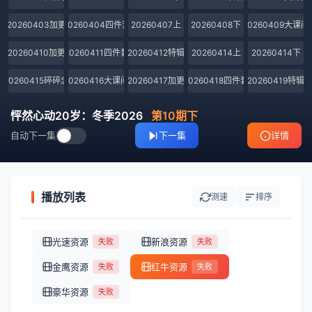
20260403加更
20260404四件套
20260407上
20260408下
20260409大课间
20260410加更
20260411四件套
20260412特辑
20260414上
20260414下
20260415碎碎念
20260416大课间
20260417加更
20260418四件套
20260419特辑
20260421上
20260422碎碎念
20260423大课间
20260424加更
20260425四件套
怦然心动20岁：冬季2026
第10期下
自动下一集
下一集
详情
20260426连连看
第6期上
第6期下
20260429碎碎念
20260430大课间
20260501加更
20260502四件套
2026050连连看
第7期上
第7期下
20260506碎碎念
20260507大课间
20260508加更
20260509四件套
20260510连连看
播放列表
测速
排序
第8期上
第8期下
20260513碎碎念
20260514大课间
20260515加更
光速资源
新浪资源
失败
失败
20260516四件套
在线畅聊沉浸式嗑糖
20260517连连看
第9期上
第9期下
金鹰资源
红牛资源
失败
失败
20260520碎碎念
第10期上
第10期下
20260521大课间
20260522加更
豪华资源
失败
20260523四件套
返场特辑上
返场特辑下
20260527碎碎念
20260528大课间