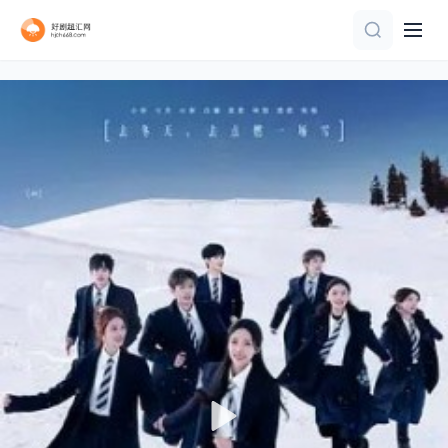
第6期完结
第4期
第2期
更新至20260802第2集
第20260730期
山河铸碑，致敬独库筑路英雄
第20260727期
第4期
第10集完结
更新至第04集