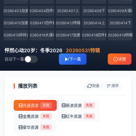
20260403加更
20260404四件套
20260407上
20260408下
20260409大课间
20260410加更
20260411四件套
20260412特辑
20260414上
20260414下
20260415碎碎念
20260416大课间
20260417加更
20260418四件套
20260419特辑
20260421上
20260422碎碎念
20260423大课间
20260424加更
20260425四件套
怦然心动20岁：冬季2026
20260531特辑
自动下一集
下一集
详情
20260426连连看
第6期上
第6期下
20260429碎碎念
20260430大课间
20260501加更
20260502四件套
2026050连连看
第7期上
第7期下
20260506碎碎念
20260507大课间
20260508加更
20260509四件套
20260510连连看
播放列表
测速
排序
第8期上
第8期下
20260513碎碎念
20260514大课间
20260515加更
光速资源
新浪资源
失败
失败
20260516四件套
在线畅聊沉浸式嗑糖
20260517连连看
第9期上
第9期下
金鹰资源
红牛资源
失败
失败
20260520碎碎念
第10期上
第10期下
20260521大课间
20260522加更
豪华资源
失败
20260523四件套
返场特辑上
返场特辑下
20260527碎碎念
20260528大课间