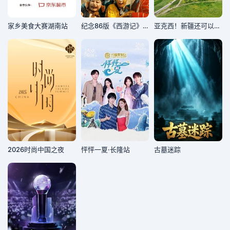
家乡美食大赛湖南站
纪念86版《西游记》播出四十周年文艺晚会
亚克西！新疆还可以这样玩！
2026时尚中国之夜
怦怦一夏·长隆站
古墓迷踪