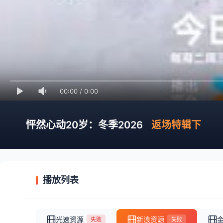
00:00
/
0:00
怦然心动20岁：冬季2026
返场特辑下
播放列表
光速资源
新浪资源
失败
失败