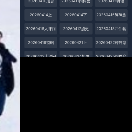
20260410加更
20260411四件套
20260412特辑
20260414上
20260414下
20260415碎碎念
20260416大课间
20260417加更
20260418四件套
20260419特辑
20260421上
20260422碎碎念
20260423大课间
20260424加更
20260425四件套
20260426连连看
第6期上
第6期下
20260429碎碎念
20260430大课间
20260501加更
20260502四件套
2026050连连看
第7期上
第7期下
20260506碎碎念
20260507大课间
20260508加更
20260509四件套
20260510连连看