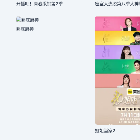
开播吧！青春采销第2季
密室大逃脱第八季大神
卧底厨神
姐姐当家2