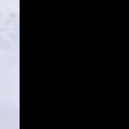
第8期上
第8期下
20260513碎碎念
20260514大课间
20260515加更
20260516四件套
在线畅聊沉浸式嗑糖
20260517连连看
第9期上
第9期下
20260520碎碎念
第10期上
第10期下
20260521大课间
20260522加更
20260523四件套
返场特辑上
返场特辑下
20260527碎碎念
20260528大课间
20260529加更
20260530四件套
20260531特辑
20260607特辑