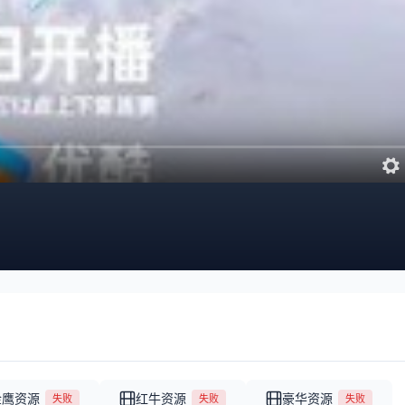
金鹰资源
红牛资源
豪华资源
失败
失败
失败