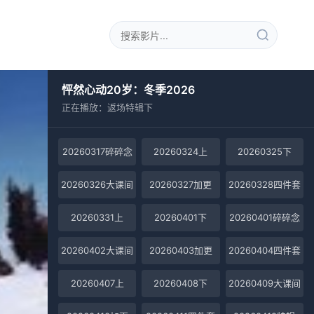
怦然心动20岁：冬季2026
正在播放：返场特辑下
20260317碎碎念
20260324上
20260325下
20260326大课间
20260327加更
20260328四件套
20260331上
20260401下
20260401碎碎念
20260402大课间
20260403加更
20260404四件套
20260407上
20260408下
20260409大课间