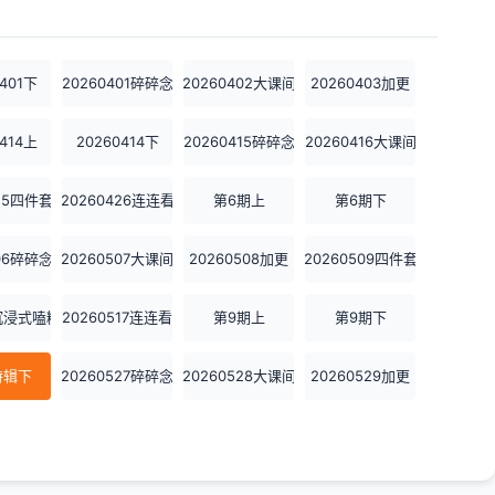
0401下
20260401碎碎念
20260402大课间
20260403加更
0414上
20260414下
20260415碎碎念
20260416大课间
425四件套
20260426连连看
第6期上
第6期下
506碎碎念
20260507大课间
20260508加更
20260509四件套
沉浸式嗑糖
20260517连连看
第9期上
第9期下
特辑下
20260527碎碎念
20260528大课间
20260529加更