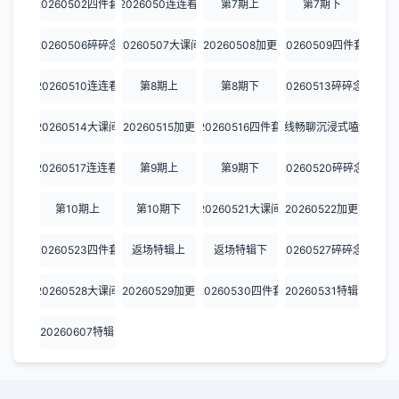
20260502四件套
2026050连连看
第7期上
第7期下
20260506碎碎念
20260507大课间
20260508加更
20260509四件套
20260510连连看
第8期上
第8期下
20260513碎碎念
20260514大课间
20260515加更
20260516四件套
在线畅聊沉浸式嗑糖
20260517连连看
第9期上
第9期下
20260520碎碎念
第10期上
第10期下
20260521大课间
20260522加更
20260523四件套
返场特辑上
返场特辑下
20260527碎碎念
20260528大课间
20260529加更
20260530四件套
20260531特辑
20260607特辑