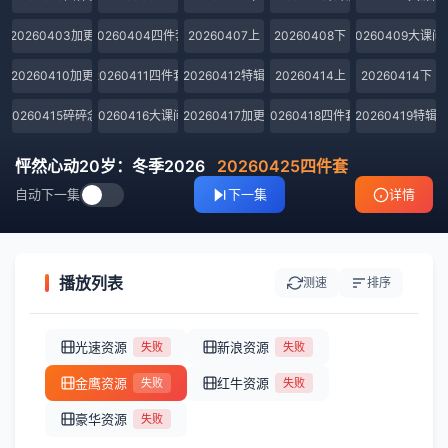
20260403加更
20260404四件套
20260407上
20260408下
20260409大课间
20260410加更
20260411四件套
20260412特辑
20260414上
20260414下
20260415碎碎念
20260416大课间
20260417加更
20260418四件套
20260419特辑
20260421上
20260422碎碎念
20260423大课间
20260424加更
20260425四件套
怦然心动20岁：冬季2026
20260425四件套
自动下一集
下一集
详情
20260426连连看
第6期上
第6期下
20260429碎碎念
20260430大课间
20260501加更
20260502四件套
2026050连连看
第7期上
第7期下
20260506碎碎念
20260507大课间
20260508加更
20260509四件套
20260510连连看
播放列表
测速
排序
第8期上
第8期下
20260513碎碎念
20260514大课间
20260515加更
光速资源
新浪资源
失败
失败
20260516四件套
在线畅聊沉浸式嗑糖
20260517连连看
第9期上
第9期下
金鹰资源
红牛资源
失败
失败
20260520碎碎念
第10期上
第10期下
20260521大课间
20260522加更
豪华资源
失败
20260523四件套
返场特辑上
返场特辑下
20260527碎碎念
20260528大课间