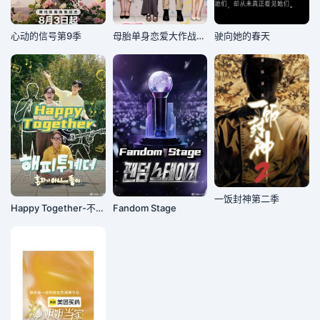
心动的信号第9季
母胎单身恋爱大作战2节目售后
驶向她的春天
一饭封神第二季
Happy Together-不是一个人真好
Fandom Stage