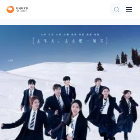
第7集
第20260731期
第20260711期
先导陪看下
第6期完结
第1期完结
更新至04集
更新至第04集
更新至第20260808期
第5期下