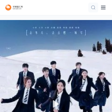
全10集
第1集
全12期
HD
第4期
第3期
更新至02期
第6集 王凯沐的故事
更新至第20260806期
全08集