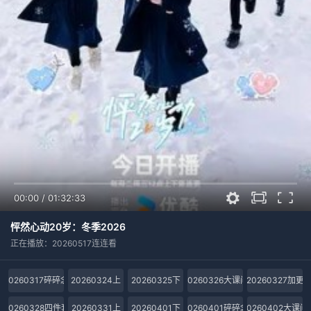
00:00
/
01:32:33
怦然心动20岁：冬季2026
正在播放：20260517连连看
20260317碎碎念
20260324上
20260325下
20260326大课间
20260327加更
20260328四件套
20260331上
20260401下
20260401碎碎念
20260402大课间