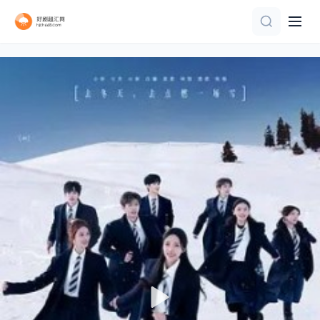
已完结 共6期
第4期
第4集
更新第32集
更新至第03集
第2期
连载中 连载到5集
第4期
第5集完结
第5集完结