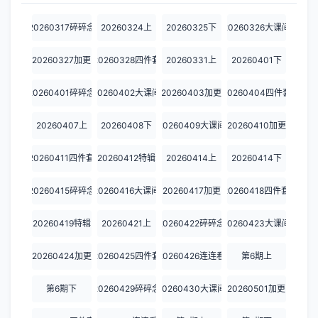
20260529加更
20260530四件套
20260531特辑
20260607特辑
20260317碎碎念
20260324上
20260325下
20260326大课间
20260327加更
20260328四件套
20260331上
20260401下
20260401碎碎念
20260402大课间
20260403加更
20260404四件套
20260407上
20260408下
20260409大课间
20260410加更
20260411四件套
20260412特辑
20260414上
20260414下
20260415碎碎念
20260416大课间
20260417加更
20260418四件套
20260419特辑
20260421上
20260422碎碎念
20260423大课间
20260424加更
20260425四件套
20260426连连看
第6期上
第6期下
20260429碎碎念
20260430大课间
20260501加更